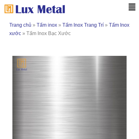
Nhảy
Mai
tới
Me
nội
Trang chủ
»
Tấm inox
»
Tấm Inox Trang Trí
»
Tấm Inox
dung
xước
»
Tấm Inox Bạc Xước