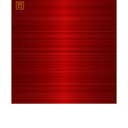
trên chất liệu sản xuất, với ba loại phổ biến nhất
hiện nay là inox 201, 304 và 316.
Inox bạc xước 201
Độ cứng cao, giá thành thấp, phù hợp
cho môi trường ít ăn mòn
Dễ nhiễm từ nhẹ, bề mặt tối hơn, thích
hợp cho ứng dụng tiết kiệm chi phí
Khả năng chịu nhiệt tốt, chỉ bắt đầu
chảy ở nhiệt độ từ 1400 đến 1450°C