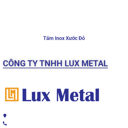
Tấm Inox Xước Đỏ
CÔNG TY TNHH LUX METAL
Inox bạc xước 201 với độ cứng cao và giá thành
hợp lý, phù hợp cho các ứng dụng trong môi
trường ít ăn mòn
Inox bạc xước 304
Địa chỉ: 208 TL41, Thạnh Lộc, Quận 12, TPHCM
Khả năng chống ăn mòn tốt hơn nhờ
HOTLINE 2: 0776 234 789
hàm lượng crom và niken cao