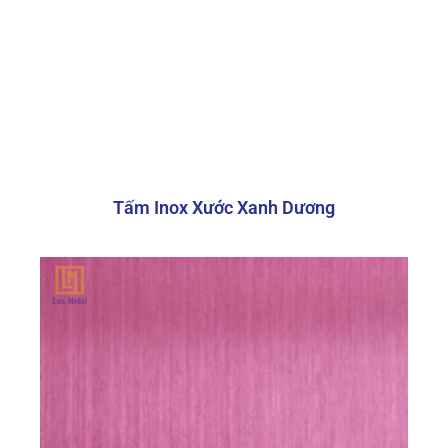
Thông
Chi tiết
số
Tên
sản
Tấm inox bạc xước
phẩm
Tấm Inox Xước Xanh Dương
Mác
Inox 201, 304, 316
thép
Màu
Trắng bạc
sắc
Bề mặt
Xước hairline
1200 x 2400 mm hoặc 1200 x
Kích