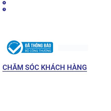
Mail: luxmetal.net@gmail.com
Dễ gia công, không bị nhiễm từ, thích
Giờ làm việc: Thứ 2 - Thứ 7 (08h00-17h00)
hợp cho thực phẩm và y tế
Giấy chứng nhận MST/ĐKKD/QĐTL: 0315459809 do Sở Kế
hoạch và Đầu tư TP.HCM cấp.
Bề mặt giữ màu tốt, đảm bảo tính
thẩm mỹ trong suốt quá trình sử dụng
CHĂM SÓC KHÁCH HÀNG
Điều khoản sử dụng
Hướng dẫn mua hàng
Chính sách bảo mật
Chính sách đổi trả