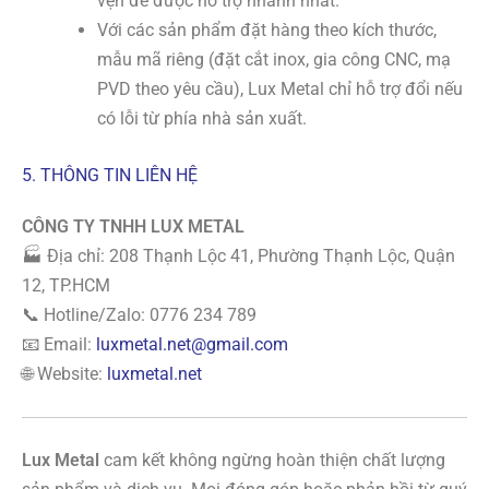
vẹn để được hỗ trợ nhanh nhất.
Với các sản phẩm đặt hàng theo kích thước,
mẫu mã riêng (đặt cắt inox, gia công CNC, mạ
PVD theo yêu cầu), Lux Metal chỉ hỗ trợ đổi nếu
có lỗi từ phía nhà sản xuất.
5. THÔNG TIN LIÊN HỆ
CÔNG TY TNHH LUX METAL
🏭 Địa chỉ: 208 Thạnh Lộc 41, Phường Thạnh Lộc, Quận
12, TP.HCM
📞 Hotline/Zalo: 0776 234 789
📧 Email:
luxmetal.net@gmail.com
🌐 Website:
luxmetal.net
Lux Metal
cam kết không ngừng hoàn thiện chất lượng