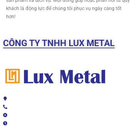
sản phẩm và dịch vụ. Mọi đóng góp hoặc phản hồi từ quý
khách là động lực để chúng tôi phục vụ ngày càng tốt
hơn!
CÔNG TY TNHH LUX METAL
Địa chỉ: 208 TL41, Thạnh Lộc, Quận 12, TPHCM
HOTLINE 2: 0776 234 789
Mail: luxmetal.net@gmail.com
Giờ làm việc: Thứ 2 - Thứ 7 (08h00-17h00)
Giấy chứng nhận MST/ĐKKD/QĐTL: 0315459809 do Sở Kế