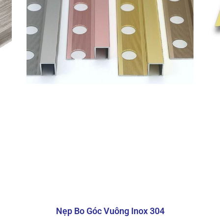
 inox bo góc tròn với thiết kế đặc trưng giúp bảo vệ và t
trí các góc cạnh vật liệu ốp lát
óc tròn
 tiết của nẹp inox bo góc tròn:
Chi tiết
Nẹp inox ốp gạch góc tròn
Inox 304
Nẹp Bo Góc Vuông Inox 304
8mm, 10mm, 12mm, 14mm