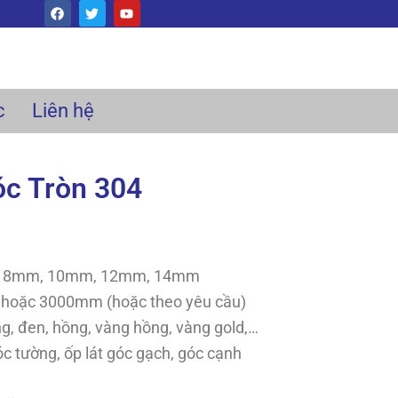
F
T
Y
a
w
o
c
i
u
e
t
t
b
t
u
o
e
b
o
r
e
k
c
Liên hệ
óc Tròn 304
:
8mm, 10mm, 12mm, 14mm
oặc 3000mm (hoặc theo yêu cầu)
g, đen, hồng, vàng hồng, vàng gold,…
c tường, ốp lát góc gạch, góc cạnh