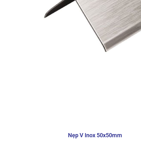
Nẹp
Thông số kỹ thuật của nẹp inox bo g
Dưới đây là các thông số kỹ thuật chi
Thông số
Tên sản phẩm
Chất liệu
Nẹp V Inox 50x50mm
Kích thước mũi nẹp