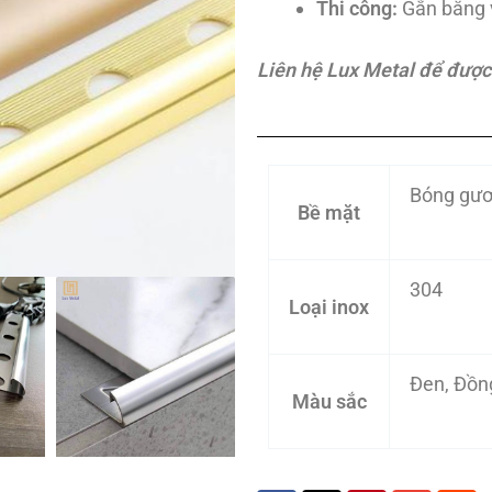
Thi công:
Gắn bằng 
Liên hệ Lux Metal để được t
Bóng gươ
Bề mặt
304
Loại inox
Đen, Đồn
Màu sắc