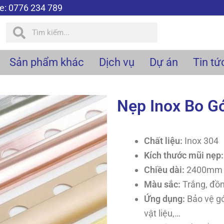
ne: 0776 234 789
Tìm
Tìm
kiếm
kiếm
Sản phẩm khác
Dịch vụ
Dự án
Tin tứ
Nẹp Inox Bo G
Chất liệu:
Inox 304
Kích thước mũi nẹp
Chiều dài:
2400mm h
Màu sắc:
T
rắng, đồn
Ứng dụng:
Bảo vệ gó
vật liệu,…