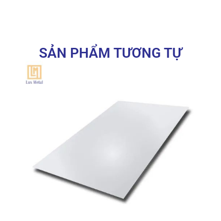
SẢN PHẨM TƯƠNG TỰ
Tấm inox 201 dày 1mm với bề mặt sáng bóng
thẩm mỹ và độ bền cao
Thông số kỹ thuật của inox tấm 201 dày 1mm