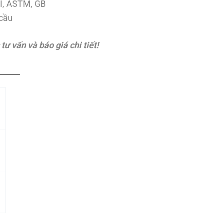
SI, ASTM, GB
cầu
ư vấn và báo giá chi tiết!