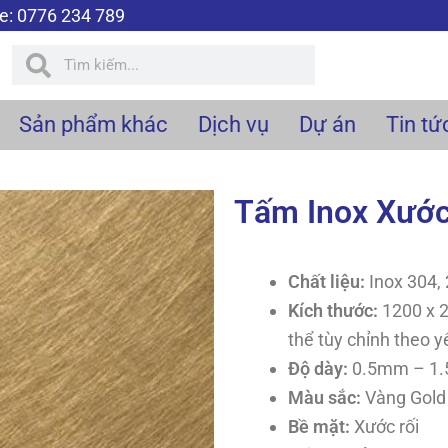
ne: 0776 234 789
Tìm
Tìm
kiếm
kiếm
Sản phẩm khác
Dịch vụ
Dự án
Tin tứ
Tấm Inox Xước
Chất liệu:
Inox 304,
Kích thước:
1200 x 
thể tùy chỉnh theo y
Độ dày:
0.5mm – 1.5
Màu sắc:
Vàng Gold
Bề mặt:
Xước rối