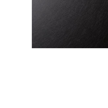
T
Thông số kỹ thuật của tấm inox xướ
Dưới đây là bảng thông số kỹ thuật c
Thông số
Chi t
Mác thép
SUS2