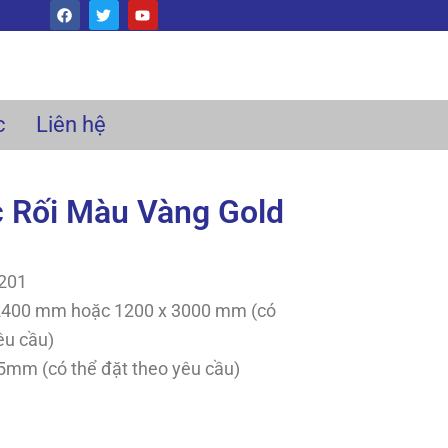
F
T
Y
a
w
o
c
i
u
e
t
t
b
t
u
o
e
b
o
r
e
k
c
Liên hệ
 Rối Màu Vàng Gold
 201
2400 mm hoặc 1200 x 3000 mm (có
êu cầu)
mm (có thể đặt theo yêu cầu)