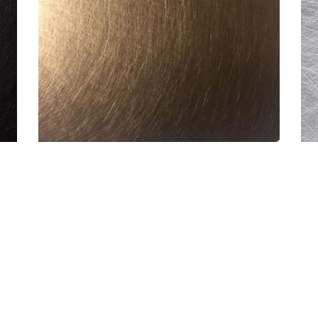
ấm inox vàng với họa tiết vân xước rối độc đáo, sang trọ
c rối vàng
hi tiết của sản phẩm inox vàng xước rối:
iết
01 và SUS304