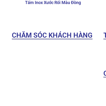
m – 1.5mm (có thể đặt theo yêu cầu)
Tấm Inox Xước Rối Màu Đồng
 x 2400 mm hoặc 1200 x 3000 mm (có thể tùy chỉnh theo
 Gold
CHĂM SÓC KHÁCH HÀNG
rối
 AISI, ASTM, GB
Điều khoản sử dụng
Hướng dẫn mua hàng
inox không cong vênh, không móp méo, bề mặt xước và 
Chính sách bảo mật
g trầy xước
Chính sách đổi trả
 yêu cầu khách hàng
Chính sách vận chuyển
Chính sách thanh toán
Liên hệ
xước rối