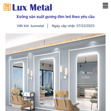
Nhảy
Mai
tới
Me
nội
Xưởng sản xuất gương đèn led theo yêu cầu
dung
Viết bởi:
luxmetal
Ngày cập nhật:
07/22/2023