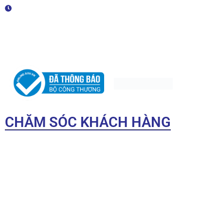
Giờ làm việc: Thứ 2 - Thứ 7 (08h00-17h00)
Giấy chứng nhận MST/ĐKKD/QĐTL: 0315459809 do Sở Kế
hoạch và Đầu tư TP.HCM cấp.
CHĂM SÓC KHÁCH HÀNG
Điều khoản sử dụng
Hướng dẫn mua hàng
Chính sách bảo mật
Chính sách đổi trả