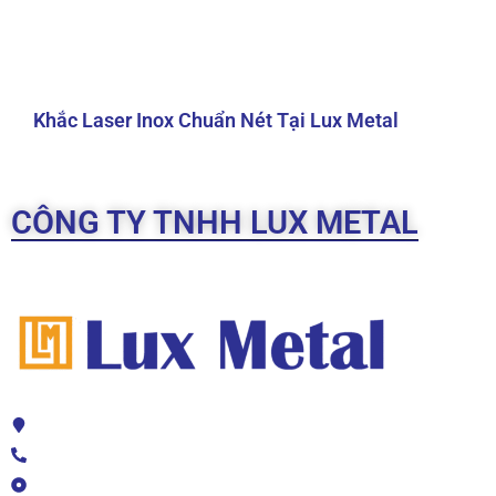
Khắc Laser Inox Chuẩn Nét Tại Lux Metal
CÔNG TY TNHH LUX METAL
Địa chỉ: 208 TL41, Thạnh Lộc, Quận 12, TPHCM
HOTLINE 2: 0776 234 789
Mail: luxmetal.net@gmail.com